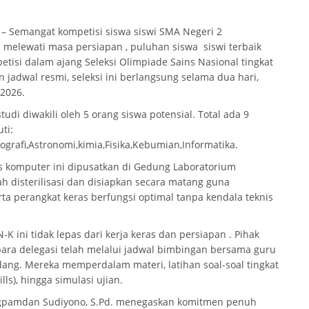
– Semangat kompetisi siswa siswi SMA Negeri 2
h melewati masa persiapan , puluhan siswa siswi terbaik
tisi dalam ajang Seleksi Olimpiade Sains Nasional tingkat
jadwal resmi, seleksi ini berlangsung selama dua hari,
 2026.
studi diwakili oleh 5 orang siswa potensial. Total ada 9
ti:
grafi,Astronomi,kimia,Fisika,Kebumian,Informatika.
s komputer ini dipusatkan di Gedung Laboratorium
h disterilisasi dan disiapkan secara matang guna
ta perangkat keras berfungsi optimal tanpa kendala teknis
 ini tidak lepas dari kerja keras dan persiapan . Pihak
ara delegasi telah melalui jadwal bimbingan bersama guru
ng. Mereka memperdalam materi, latihan soal-soal tingkat
lls), hingga simulasi ujian.
gpamdan Sudiyono, S.Pd. menegaskan komitmen penuh