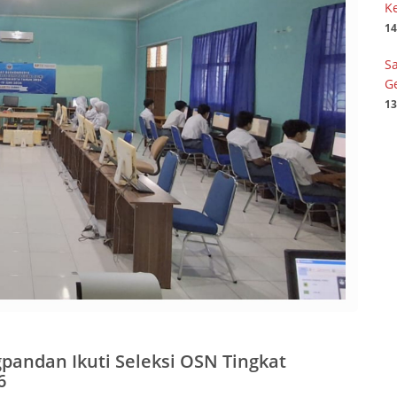
Ke
14
S
G
13
pandan Ikuti Seleksi OSN Tingkat
6