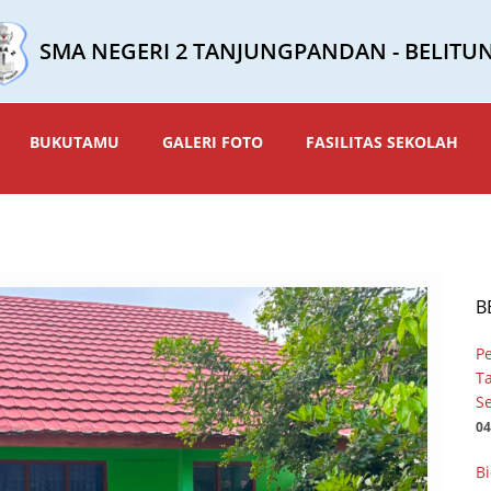
SMA NEGERI 2 TANJUNGPANDAN - BELITU
BUKUTAMU
GALERI FOTO
FASILITAS SEKOLAH
B
P
T
Se
04
Bi