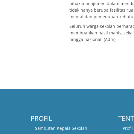
pihak manajemen dalam menduk
tidak hanya berupa fasilitas 
mental dan pemenuhan kebutuha
Seluruh warga sekolah berharap
membuahkan hasil manis, seka
hingga nasional. (Adm).
PROFIL
TENT
Sambutan Kepala Sekolah
Profi