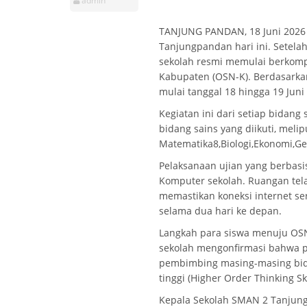
admin
TANJUNG PANDAN, 18 Juni 2026 
Tanjungpandan hari ini. Setela
sekolah resmi memulai berkompe
Kabupaten (OSN-K). Berdasarkan 
mulai tanggal 18 hingga 19 Juni
Kegiatan ini dari setiap bidang 
bidang sains yang diikuti, melipu
Matematika8,Biologi,Ekonomi,Geo
Pelaksanaan ujian yang berbasi
Komputer sekolah. Ruangan tela
memastikan koneksi internet ser
selama dua hari ke depan.
Langkah para siswa menuju OSN-K
sekolah mengonfirmasi bahwa p
pembimbing masing-masing bida
tinggi (Higher Order Thinking Ski
Kepala Sekolah SMAN 2 Tanjun