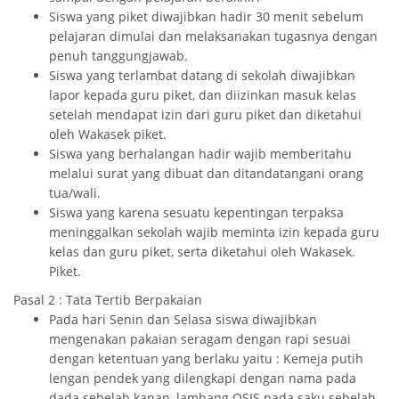
Siswa yang piket diwajibkan hadir 30 menit sebelum
pelajaran dimulai dan melaksanakan tugasnya dengan
penuh tanggungjawab.
Siswa yang terlambat datang di sekolah diwajibkan
lapor kepada guru piket, dan diizinkan masuk kelas
setelah mendapat izin dari guru piket dan diketahui
oleh Wakasek piket.
Siswa yang berhalangan hadir wajib memberitahu
melalui surat yang dibuat dan ditandatangani orang
tua/wali.
Siswa yang karena sesuatu kepentingan terpaksa
meninggalkan sekolah wajib meminta izin kepada guru
kelas dan guru piket, serta diketahui oleh Wakasek.
Piket.
Pasal 2 : Tata Tertib Berpakaian
Pada hari Senin dan Selasa siswa diwajibkan
mengenakan pakaian seragam dengan rapi sesuai
dengan ketentuan yang berlaku yaitu : Kemeja putih
lengan pendek yang dilengkapi dengan nama pada
dada sebelah kanan, lambang OSIS pada saku sebelah