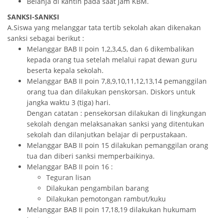
Belanja di kantin pada saat jam KBM.
SANKSI-SANKSI
A.Siswa yang melanggar tata tertib sekolah akan dikenakan
sanksi sebagai berikut :
Melanggar BAB II poin 1,2,3,4,5, dan 6 dikembalikan
kepada orang tua setelah melalui rapat dewan guru
beserta kepala sekolah.
Melanggar BAB II poin 7,8,9,10,11,12,13,14 pemanggilan
orang tua dan dilakukan penskorsan. Diskors untuk
jangka waktu 3 (tiga) hari.
Dengan catatan : pensekorsan dilakukan di lingkungan
sekolah dengan melaksanakan sanksi yang ditentukan
sekolah dan dilanjutkan belajar di perpustakaan.
Melanggar BAB II poin 15 dilakukan pemanggilan orang
tua dan diberi sanksi memperbaikinya.
Melanggar BAB II poin 16 :
Teguran lisan
Dilakukan pengambilan barang
Dilakukan pemotongan rambut/kuku
Melanggar BAB II poin 17,18,19 dilakukan hukumam