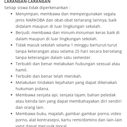
LARANGAN-LARANGAN
Setiap siswa tidak diperkenankan :
Menyimpan, membawa dan mempergunakan segala
jenis NARKOBA dan obat-obat terlarang lainnya, baik
didalam maupun di luar lingkungan sekolah.
Berjudi, membawa dan minum-minuman keras baik di
dalam maupun di luar lingkungan sekolah.
Tidak masuk sekolah selama 1 minggu berturut-turut
tanpa keterangan atau selama 25 hari secara berselang
tanpa keterangan dalam satu semester.
Terbukti dan benar melakukan hubungan sexsual atau
hamil.
Terbukti dan benar telah menikah.
Melakukan tindakan kejahatan yang dapat dikenakan
hukuman pidana.
Membawa senjata api, senjata tajam, bahan peledak
atau benda lain yang dapat membahayakan diri sendiri
dan orang lain.
Membawa buku, majalah, gambar-gambar porno, video
porno, alat kontrasepsi, kartu remi/domino dan lain-lain
yang dapat merusak moral.