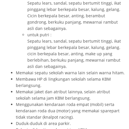
Sepatu lears, sandal, sepatu bertumit tinggi, ikat
pinggang lebar berkepala besar, kalung, gelang.
Cicin berkepala besar, anting, berambut
gondrong, berkuku panjang, mewarnai rambut
asli dan sebagainya.
untuk putri :
Sepatu lears, sandal, sepatu bertumit tinggi, ikat
pinggang lebar berkepala besar, kalung, gelang.
cicin berkepala besar, anting, make up yang
berlebihan, berkuku panjang, mewarnai rambut
asli dan sebagainya.
Memakai sepatu sekolah warna lain selain warna hitam.
Membawa HP di lingkungan sekolah selama KBM
berlangsung.
Memakai jaket dan atribut lainnya, selain atribut
sekolah selama jam KBM berlangsung.
Menggunakan kendaraan roda empat (mobil) serta
kendaraan roda dua (motor) yang memakai sparepart
tidak standar (knalpot racing).
Duduk-duduk di area parkir.