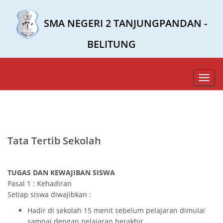
SMA NEGERI 2 TANJUNGPANDAN -
BELITUNG
Toggl
navig
Tata Tertib Sekolah
TUGAS DAN KEWAJIBAN SISWA
Pasal 1 : Kehadiran
Setiap siswa diwajibkan :
Hadir di sekolah 15 menit sebelum pelajaran dimulai
sampai dengan pelajaran berakhir.