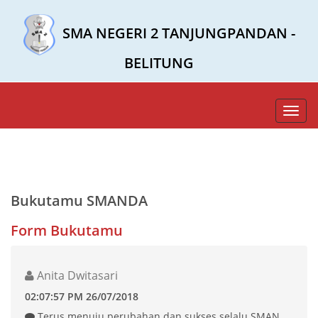
SMA NEGERI 2 TANJUNGPANDAN -
BELITUNG
Toggl
navig
Bukutamu SMANDA
Form Bukutamu
Anita Dwitasari
02:07:57 PM 26/07/2018
Terus menuju perubahan dan sukses selalu SMAN