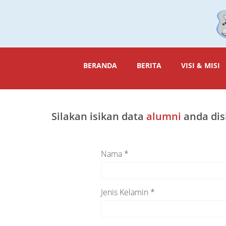
BERANDA
BERITA
VISI & MISI
Silakan isikan data
alumni
anda dis
Nama *
Jenis Kelamin *