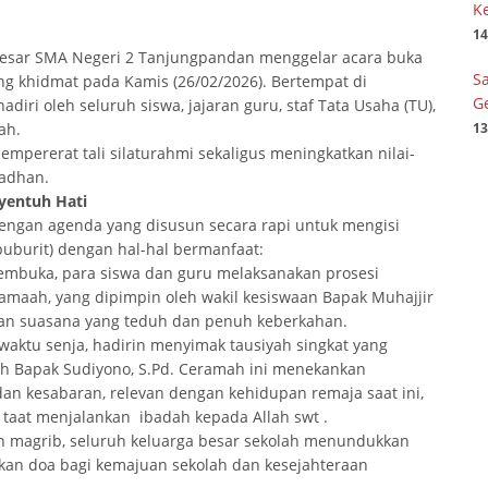
Ke
14
besar SMA Negeri 2 Tanjungpandan menggelar acara buka
S
g khidmat pada Kamis (26/02/2026). Bertempat di
G
hadiri oleh seluruh siswa, jajaran guru, staf Tata Usaha (TU),
13
ah.
empererat tali silaturahmi sekaligus meningkatkan nilai-
madhan.
yentuh Hati
 dengan agenda yang disusun secara rapi untuk mengisi
burit) dengan hal-hal bermanfaat:
embuka, para siswa dan guru melaksanakan prosesi
amaah, yang dipimpin oleh wakil kesiswaan Bapak Muhajjir
 suasana yang teduh dan penuh keberkahan.
aktu senja, hadirin menyimak tausiyah singkat yang
ah Bapak Sudiyono, S.Pd. Ceramah ini menekankan
dan kesabaran, relevan dengan kehidupan remaja saat ini,
taat menjalankan ibadah kepada Allah swt .
 magrib, seluruh keluarga besar sekolah menundukkan
kan doa bagi kemajuan sekolah dan kesejahteraan