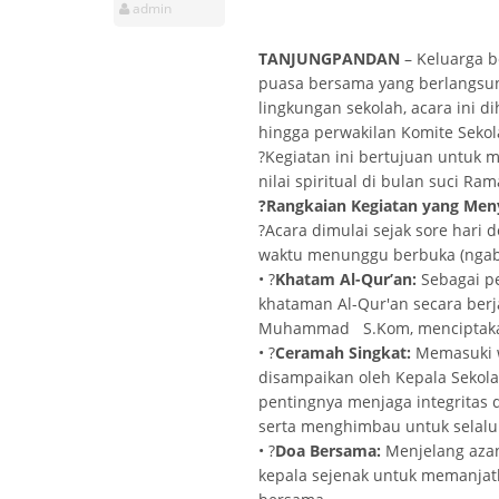
admin
TANJUNGPANDAN
– Keluarga 
puasa bersama yang berlangsun
lingkungan sekolah, acara ini di
hingga perwakilan Komite Sekol
?Kegiatan ini bertujuan untuk m
nilai spiritual di bulan suci Ra
?
Rangkaian Kegiatan yang Men
?Acara dimulai sejak sore hari
waktu menunggu berbuka (ngabu
• ?
Khatam Al-Qur’an:
Sebagai p
khataman Al-Qur'an secara berj
Muhammad S.Kom, menciptakan
• ?
Ceramah Singkat:
Memasuki w
disampaikan oleh Kepala Sekol
pentingnya menjaga integritas 
serta menghimbau untuk selalu 
• ?
Doa Bersama:
Menjelang azan
kepala sejenak untuk memanjat