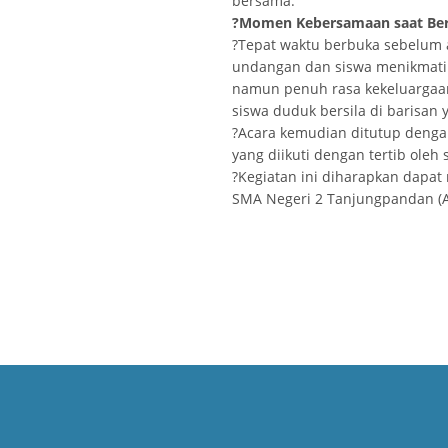
bersama.
?
Momen Kebersamaan saat Be
?Tepat waktu berbuka sebelum
undangan dan siswa menikmati 
namun penuh rasa kekeluargaan
siswa duduk bersila di barisan
?Acara kemudian ditutup deng
yang diikuti dengan tertib oleh 
?Kegiatan ini diharapkan dapa
SMA Negeri 2 Tanjungpandan (