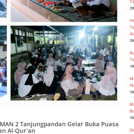
T
29
Pe
T
d
29
R
T
18
M
H
16
M
Bu
16
 SMAN 2 Tanjungpandan Gelar Buka Puasa
n Al-Qur'an
D