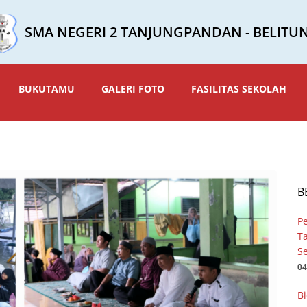
SMA NEGERI 2 TANJUNGPANDAN - BELITU
BUKUTAMU
GALERI FOTO
FASILITAS SEKOLAH
B
P
T
Se
04
Bi